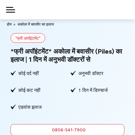
Skip
to
Piles
Ka
content
होम
»
अकोला में बवासीर का इलाज
Ilaj
*फ्री अपॉइंटमेंट*
हमारे बारे में
*फ्री अपॉइंटमेंट* अकोला में बवासीर (Piles) का
इलाज | 1 दिन में अनुभवी डॉक्टरों से
कोई दर्द नहीं
अनुभवी डॉक्टर
हमसे संपर्क करें
कोई कट नहीं
1 दिन में डिस्चार्ज
गोपनीयता नीति
एडवांस इलाज
0806-
541-7900
फ्री में सलाह
0806-541-7900
लें