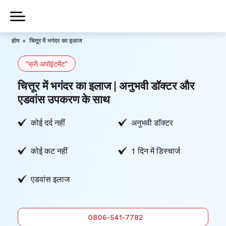
Skip
to
Piles
Ka
content
होम
»
चित्तूर में भगंदर का इलाज
Ilaj
*फ्री अपॉइंटमेंट*
हमारे बारे में
चित्तूर में भगंदर का इलाज | अनुभवी डॉक्टर और
एडवांस उपकरण के साथ
कोई दर्द नहीं
अनुभवी डॉक्टर
हमसे संपर्क करें
कोई कट नहीं
1 दिन में डिस्चार्ज
गोपनीयता नीति
एडवांस इलाज
0806-
541-7782
फ्री में सलाह
0806-541-7782
लें