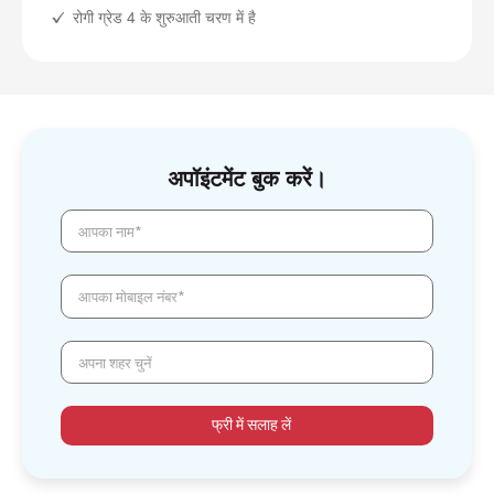
रोगी ग्रेड 4 के शुरुआती चरण में है
अपॉइंटमेंट बुक करें।
आपका नाम*
आपका मोबाइल नंबर*
अपना शहर चुनें
फ्री में सलाह लें