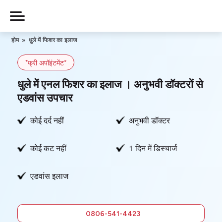
Skip
to
Piles
Ka
content
होम
»
धुले में फिशर का इलाज
Ilaj
*फ्री अपॉइंटमेंट*
हमारे बारे में
धुले में एनल फिशर का इलाज । अनुभवी डॉक्टरों से
एडवांस उपचार
कोई दर्द नहीं
अनुभवी डॉक्टर
हमसे संपर्क करें
कोई कट नहीं
1 दिन में डिस्चार्ज
गोपनीयता नीति
एडवांस इलाज
0806-
541-4423
फ्री में सलाह
0806-541-4423
लें