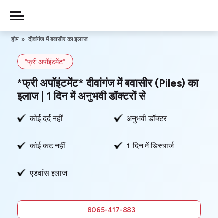
Skip
to
Piles
Ka
content
होम
»
दीवांगंज में बवासीर का इलाज
Ilaj
*फ्री अपॉइंटमेंट*
हमारे बारे में
*फ्री अपॉइंटमेंट* दीवांगंज में बवासीर (Piles) का
इलाज | 1 दिन में अनुभवी डॉक्टरों से
कोई दर्द नहीं
अनुभवी डॉक्टर
हमसे संपर्क करें
कोई कट नहीं
1 दिन में डिस्चार्ज
गोपनीयता नीति
एडवांस इलाज
8065-
417-883
फ्री में
8065-417-883
सलाह लें