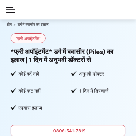
Skip
to
Piles
Ka
content
होम
»
डर्ग में बवासीर का इलाज
Ilaj
*फ्री अपॉइंटमेंट*
हमारे बारे में
*फ्री अपॉइंटमेंट* डर्ग में बवासीर (Piles) का
इलाज | 1 दिन में अनुभवी डॉक्टरों से
कोई दर्द नहीं
अनुभवी डॉक्टर
हमसे संपर्क करें
कोई कट नहीं
1 दिन में डिस्चार्ज
गोपनीयता नीति
एडवांस इलाज
0806-
541-7819
फ्री में
0806-541-7819
सलाह लें