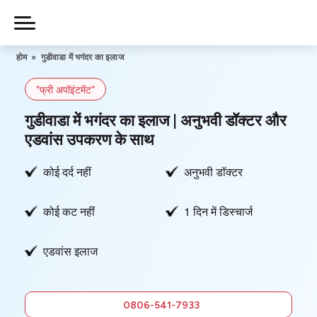
Skip
to
Piles
Ka
content
होम
»
गुडीवाडा में भगंदर का इलाज
Ilaj
*फ्री अपॉइंटमेंट*
हमारे बारे में
गुडीवाडा में भगंदर का इलाज | अनुभवी डॉक्टर और
एडवांस उपकरण के साथ
कोई दर्द नहीं
अनुभवी डॉक्टर
हमसे संपर्क करें
कोई कट नहीं
1 दिन में डिस्चार्ज
गोपनीयता नीति
एडवांस इलाज
0806-
541-7933
फ्री में सलाह
0806-541-7933
लें