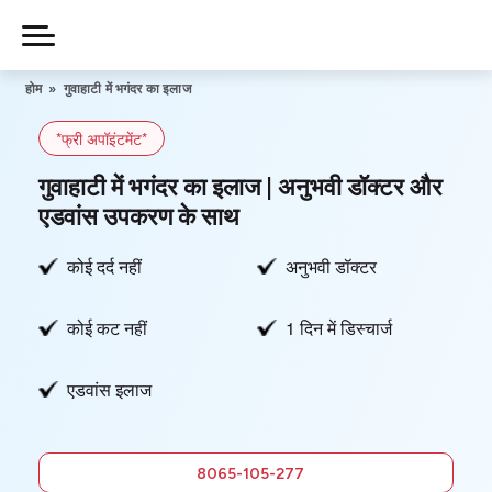
Skip
to
Piles
Ka
content
होम
»
गुवाहाटी में भगंदर का इलाज
Ilaj
*फ्री अपॉइंटमेंट*
हमारे बारे में
गुवाहाटी में भगंदर का इलाज | अनुभवी डॉक्टर और
एडवांस उपकरण के साथ
कोई दर्द नहीं
अनुभवी डॉक्टर
हमसे संपर्क करें
कोई कट नहीं
1 दिन में डिस्चार्ज
गोपनीयता नीति
एडवांस इलाज
8065-
105-277
फ्री में
8065-105-277
सलाह लें