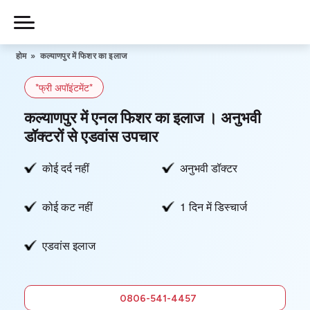
Skip
to
Piles
Ka
content
होम
»
कल्याणपुर में फिशर का इलाज
Ilaj
*फ्री अपॉइंटमेंट*
हमारे बारे में
कल्याणपुर में एनल फिशर का इलाज । अनुभवी
डॉक्टरों से एडवांस उपचार
कोई दर्द नहीं
अनुभवी डॉक्टर
हमसे संपर्क करें
कोई कट नहीं
1 दिन में डिस्चार्ज
गोपनीयता नीति
एडवांस इलाज
0806-
541-4457
फ्री में सलाह
0806-541-4457
लें