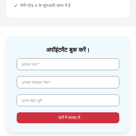
रोगी ग्रेड 4 के शुरुआती चरण में है
अपॉइंटमेंट बुक करें।
आपका नाम*
आपका मोबाइल नंबर*
अपना शहर चुनें
फ्री में सलाह लें