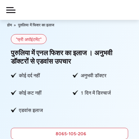
Skip
to
Piles
Ka
content
होम
»
पुरुलिया में फिशर का इलाज
Ilaj
*फ्री अपॉइंटमेंट*
हमारे बारे में
पुरुलिया में एनल फिशर का इलाज । अनुभवी
डॉक्टरों से एडवांस उपचार
कोई दर्द नहीं
अनुभवी डॉक्टर
हमसे संपर्क करें
कोई कट नहीं
1 दिन में डिस्चार्ज
गोपनीयता नीति
एडवांस इलाज
8065-
105-206
फ्री में
8065-105-206
सलाह लें