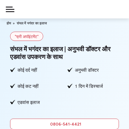
Skip
to
Piles
Ka
content
होम
»
संभल में भगंदर का इलाज
Ilaj
*फ्री अपॉइंटमेंट*
हमारे बारे में
संभल में भगंदर का इलाज | अनुभवी डॉक्टर और
एडवांस उपकरण के साथ
कोई दर्द नहीं
अनुभवी डॉक्टर
हमसे संपर्क करें
कोई कट नहीं
1 दिन में डिस्चार्ज
गोपनीयता नीति
एडवांस इलाज
0806-
541-4421
फ्री में सलाह
0806-541-4421
लें