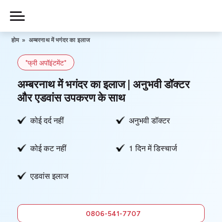
Skip
to
Piles
Ka
content
होम
»
अम्बरनाथ में भगंदर का इलाज
Ilaj
*फ्री अपॉइंटमेंट*
हमारे बारे में
अम्बरनाथ में भगंदर का इलाज | अनुभवी डॉक्टर
और एडवांस उपकरण के साथ
कोई दर्द नहीं
अनुभवी डॉक्टर
हमसे संपर्क करें
कोई कट नहीं
1 दिन में डिस्चार्ज
गोपनीयता नीति
एडवांस इलाज
0806-
541-7707
फ्री में सलाह
0806-541-7707
लें