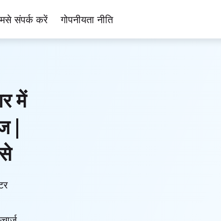
मसे संपर्क करें
गोपनीयता नीति
 में
ज |
से
टर
्चार्ज