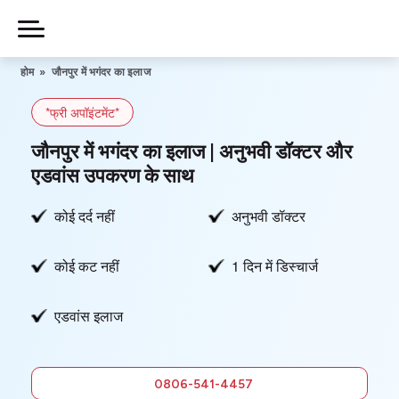
Skip
to
Piles
Ka
content
होम
»
जौनपुर में भगंदर का इलाज
Ilaj
*फ्री अपॉइंटमेंट*
हमारे बारे में
जौनपुर में भगंदर का इलाज | अनुभवी डॉक्टर और
एडवांस उपकरण के साथ
कोई दर्द नहीं
अनुभवी डॉक्टर
हमसे संपर्क करें
कोई कट नहीं
1 दिन में डिस्चार्ज
गोपनीयता नीति
एडवांस इलाज
0806-
541-4457
फ्री में सलाह
0806-541-4457
लें