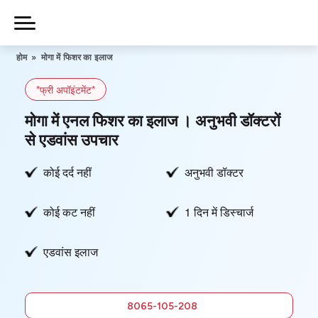
Skip
to
Piles
Ka
content
होम
»
मोगा में फिशर का इलाज
Ilaj
*फ्री अपॉइंटमेंट*
हमारे बारे में
मोगा में एनल फिशर का इलाज । अनुभवी डॉक्टरों
से एडवांस उपचार
कोई दर्द नहीं
अनुभवी डॉक्टर
हमसे संपर्क करें
कोई कट नहीं
1 दिन में डिस्चार्ज
गोपनीयता नीति
एडवांस इलाज
8065-
105-208
फ्री में
8065-105-208
सलाह लें