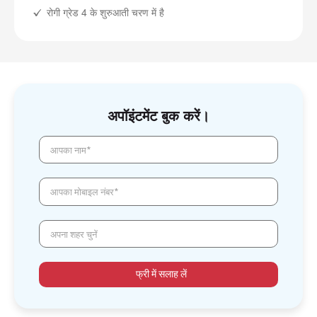
रोगी ग्रेड 4 के शुरुआती चरण में है
अपॉइंटमेंट बुक करें।
आपका नाम*
आपका मोबाइल नंबर*
अपना शहर चुनें
फ्री में सलाह लें