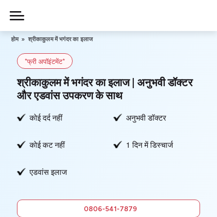
Skip
to
Piles
Ka
content
होम
»
श्रीकाकुलम में भगंदर का इलाज
Ilaj
*फ्री अपॉइंटमेंट*
हमारे बारे में
श्रीकाकुलम में भगंदर का इलाज | अनुभवी डॉक्टर
और एडवांस उपकरण के साथ
कोई दर्द नहीं
अनुभवी डॉक्टर
हमसे संपर्क करें
कोई कट नहीं
1 दिन में डिस्चार्ज
गोपनीयता नीति
एडवांस इलाज
0806-
541-7879
फ्री में सलाह
0806-541-7879
लें