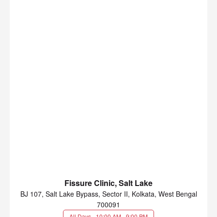
Fissure Clinic, Salt Lake
BJ 107, Salt Lake Bypass, Sector II, Kolkata, West Bengal
700091
All Days - 10:00 AM - 9:00 PM