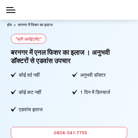
Skip
to
Piles
Ka
content
होम
»
बरनगर में फिशर का इलाज
Ilaj
*फ्री अपॉइंटमेंट*
हमारे बारे में
बरनगर में एनल फिशर का इलाज । अनुभवी
डॉक्टरों से एडवांस उपचार
कोई दर्द नहीं
अनुभवी डॉक्टर
हमसे संपर्क करें
कोई कट नहीं
1 दिन में डिस्चार्ज
गोपनीयता नीति
एडवांस इलाज
0806-
541-7755
फ्री में सलाह
0806-541-7755
लें