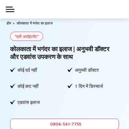
Skip
to
Piles
Ka
content
होम
»
कोलकाता में भगंदर का इलाज
Ilaj
*फ्री अपॉइंटमेंट*
हमारे बारे में
कोलकाता में भगंदर का इलाज | अनुभवी डॉक्टर
और एडवांस उपकरण के साथ
कोई दर्द नहीं
अनुभवी डॉक्टर
हमसे संपर्क करें
कोई कट नहीं
1 दिन में डिस्चार्ज
गोपनीयता नीति
एडवांस इलाज
0806-
541-7755
फ्री में सलाह
0806-541-7755
लें