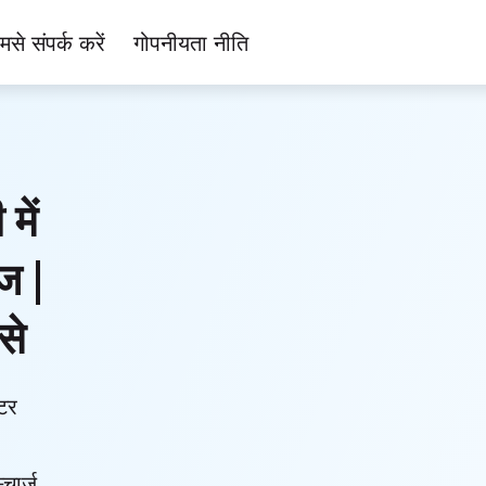
मसे संपर्क करें
गोपनीयता नीति
में
ज |
से
टर
्चार्ज