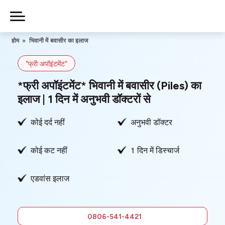
Skip
to
Piles
Ka
content
होम
»
भिवानी में बवासीर का इलाज
Ilaj
*फ्री अपॉइंटमेंट*
हमारे बारे में
*फ्री अपॉइंटमेंट* भिवानी में बवासीर (Piles) का
इलाज | 1 दिन में अनुभवी डॉक्टरों से
कोई दर्द नहीं
अनुभवी डॉक्टर
हमसे संपर्क करें
कोई कट नहीं
1 दिन में डिस्चार्ज
गोपनीयता नीति
एडवांस इलाज
0806-
541-4421
फ्री में सलाह
0806-541-4421
लें