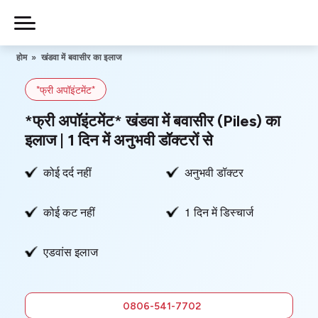
Skip
to
Piles
Ka
content
होम
»
खंडवा में बवासीर का इलाज
Ilaj
*फ्री अपॉइंटमेंट*
हमारे बारे में
*फ्री अपॉइंटमेंट* खंडवा में बवासीर (Piles) का
इलाज | 1 दिन में अनुभवी डॉक्टरों से
कोई दर्द नहीं
अनुभवी डॉक्टर
हमसे संपर्क करें
कोई कट नहीं
1 दिन में डिस्चार्ज
गोपनीयता नीति
एडवांस इलाज
0806-
541-7702
फ्री में सलाह
0806-541-7702
लें