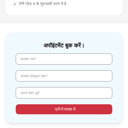
रोगी ग्रेड 4 के शुरुआती चरण में है
अपॉइंटमेंट बुक करें।
आपका नाम*
आपका मोबाइल नंबर*
अपना शहर चुनें
फ्री में सलाह लें