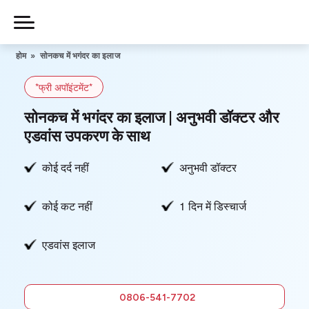
Skip
to
Piles
Ka
content
होम
»
सोनकच में भगंदर का इलाज
Ilaj
*फ्री अपॉइंटमेंट*
हमारे बारे में
सोनकच में भगंदर का इलाज | अनुभवी डॉक्टर और
एडवांस उपकरण के साथ
कोई दर्द नहीं
अनुभवी डॉक्टर
हमसे संपर्क करें
कोई कट नहीं
1 दिन में डिस्चार्ज
गोपनीयता नीति
एडवांस इलाज
0806-
541-7702
फ्री में सलाह
0806-541-7702
लें