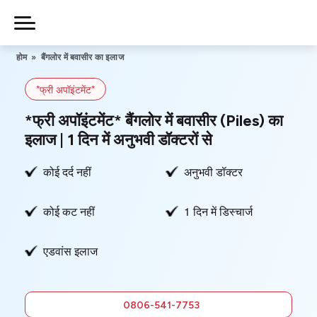
Skip
to
Piles
Ka
content
होम
»
बैंगलोर में बवासीर का इलाज
Ilaj
*फ्री अपॉइंटमेंट*
हमारे बारे में
*फ्री अपॉइंटमेंट* बैंगलोर में बवासीर (Piles) का
इलाज | 1 दिन में अनुभवी डॉक्टरों से
कोई दर्द नहीं
अनुभवी डॉक्टर
हमसे संपर्क करें
कोई कट नहीं
1 दिन में डिस्चार्ज
गोपनीयता नीति
एडवांस इलाज
0806-
541-7753
फ्री में सलाह
0806-541-7753
लें