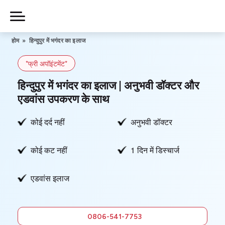
Skip
to
Piles
Ka
content
होम
»
हिन्दुपुर में भगंदर का इलाज
Ilaj
*फ्री अपॉइंटमेंट*
हमारे बारे में
हिन्दुपुर में भगंदर का इलाज | अनुभवी डॉक्टर और
एडवांस उपकरण के साथ
कोई दर्द नहीं
अनुभवी डॉक्टर
हमसे संपर्क करें
कोई कट नहीं
1 दिन में डिस्चार्ज
गोपनीयता नीति
एडवांस इलाज
0806-
541-7753
फ्री में सलाह
0806-541-7753
लें