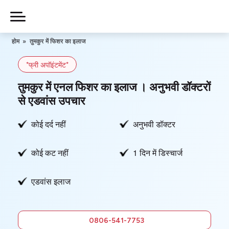
Skip
to
Piles
Ka
content
होम
»
तुमकुर में फिशर का इलाज
Ilaj
*फ्री अपॉइंटमेंट*
हमारे बारे में
तुमकुर में एनल फिशर का इलाज । अनुभवी डॉक्टरों
से एडवांस उपचार
कोई दर्द नहीं
अनुभवी डॉक्टर
हमसे संपर्क करें
कोई कट नहीं
1 दिन में डिस्चार्ज
गोपनीयता नीति
एडवांस इलाज
0806-
541-7753
फ्री में सलाह
0806-541-7753
लें