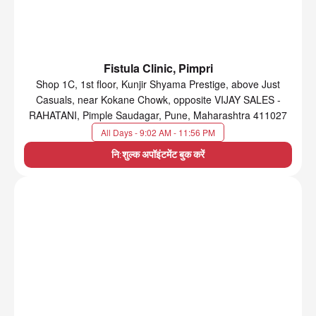
Fistula Clinic, Pimpri
Shop 1C, 1st floor, Kunjir Shyama Prestige, above Just
Casuals, near Kokane Chowk, opposite VIJAY SALES -
RAHATANI, Pimple Saudagar, Pune, Maharashtra 411027
All Days - 9:02 AM - 11:56 PM
नि:शुल्क अपॉइंटमेंट बुक करें