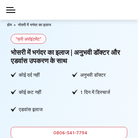
Skip
to
Piles
Ka
content
होम
»
भोसरी में भगंदर का इलाज
Ilaj
*फ्री अपॉइंटमेंट*
हमारे बारे में
भोसरी में भगंदर का इलाज | अनुभवी डॉक्टर और
एडवांस उपकरण के साथ
कोई दर्द नहीं
अनुभवी डॉक्टर
हमसे संपर्क करें
कोई कट नहीं
1 दिन में डिस्चार्ज
गोपनीयता नीति
एडवांस इलाज
0806-
541-7794
फ्री में सलाह
0806-541-7794
लें