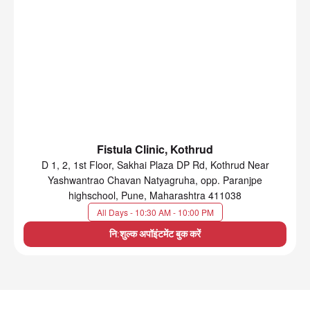
Fistula Clinic, Kothrud
D 1, 2, 1st Floor, Sakhai Plaza DP Rd, Kothrud Near
Yashwantrao Chavan Natyagruha, opp. Paranjpe
highschool, Pune, Maharashtra 411038
All Days - 10:30 AM - 10:00 PM
नि:शुल्क अपॉइंटमेंट बुक करें