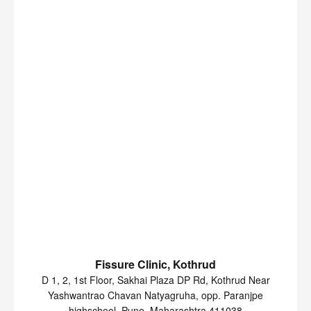
Fissure Clinic, Kothrud
D 1, 2, 1st Floor, Sakhai Plaza DP Rd, Kothrud Near
Yashwantrao Chavan Natyagruha, opp. Paranjpe
highschool, Pune, Maharashtra 411038