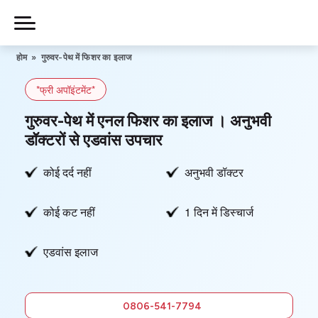
Skip
to
Piles
Ka
content
होम
»
गुरुवर-पेथ में फिशर का इलाज
Ilaj
*फ्री अपॉइंटमेंट*
हमारे बारे में
गुरुवर-पेथ में एनल फिशर का इलाज । अनुभवी
डॉक्टरों से एडवांस उपचार
कोई दर्द नहीं
अनुभवी डॉक्टर
हमसे संपर्क करें
कोई कट नहीं
1 दिन में डिस्चार्ज
गोपनीयता नीति
एडवांस इलाज
0806-
541-7794
फ्री में सलाह
0806-541-7794
लें