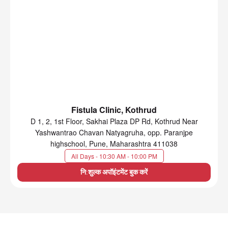
Fistula Clinic, Kothrud
D 1, 2, 1st Floor, Sakhai Plaza DP Rd, Kothrud Near
Yashwantrao Chavan Natyagruha, opp. Paranjpe
highschool, Pune, Maharashtra 411038
All Days - 10:30 AM - 10:00 PM
नि:शुल्क अपॉइंटमेंट बुक करें