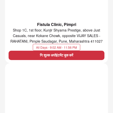
Fistula Clinic, Pimpri
Shop 1C, 1st floor, Kunjir Shyama Prestige, above Just
Casuals, near Kokane Chowk, opposite VIJAY SALES -
RAHATANI, Pimple Saudagar, Pune, Maharashtra 411027
All Days - 9:02 AM - 11:56 PM
नि:शुल्क अपॉइंटमेंट बुक करें