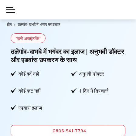
Skip
to
Piles
Ka
content
होम
»
तलेगांव-दाभदे में भगंदर का इलाज
Ilaj
*फ्री अपॉइंटमेंट*
हमारे बारे में
तलेगांव-दाभदे में भगंदर का इलाज | अनुभवी डॉक्टर
और एडवांस उपकरण के साथ
कोई दर्द नहीं
अनुभवी डॉक्टर
हमसे संपर्क करें
कोई कट नहीं
1 दिन में डिस्चार्ज
गोपनीयता नीति
एडवांस इलाज
0806-
541-7794
फ्री में सलाह
0806-541-7794
लें