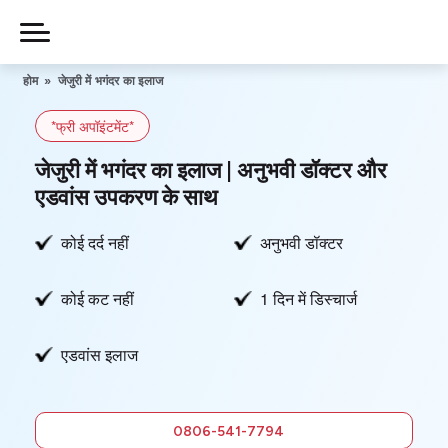
Skip
to
Piles
Ka
content
होम
»
जेजुरी में भगंदर का इलाज
Ilaj
*फ्री अपॉइंटमेंट*
हमारे बारे में
जेजुरी में भगंदर का इलाज | अनुभवी डॉक्टर और
एडवांस उपकरण के साथ
कोई दर्द नहीं
अनुभवी डॉक्टर
हमसे संपर्क करें
कोई कट नहीं
1 दिन में डिस्चार्ज
गोपनीयता नीति
एडवांस इलाज
0806-
541-7794
फ्री में सलाह
0806-541-7794
लें