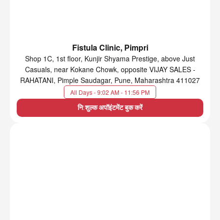
Fistula Clinic, Pimpri
Shop 1C, 1st floor, Kunjir Shyama Prestige, above Just
Casuals, near Kokane Chowk, opposite VIJAY SALES -
RAHATANI, Pimple Saudagar, Pune, Maharashtra 411027
All Days - 9:02 AM - 11:56 PM
नि:शुल्क अपॉइंटमेंट बुक करें