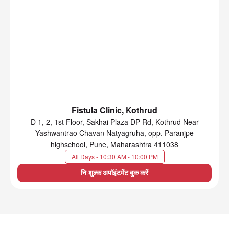
Fistula Clinic, Kothrud
D 1, 2, 1st Floor, Sakhai Plaza DP Rd, Kothrud Near
Yashwantrao Chavan Natyagruha, opp. Paranjpe
highschool, Pune, Maharashtra 411038
All Days - 10:30 AM - 10:00 PM
नि:शुल्क अपॉइंटमेंट बुक करें