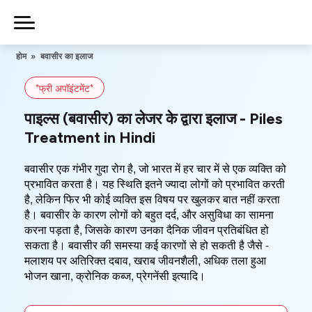
Skip
to
Piles
Ka
content
होम
»
बवासीर का इलाज
Ilaj
*फ्री अपॉइंटमेंट*
हमारे बारे में
पाइल्स (बवासीर) का लेजर के द्वारा इलाज - Piles
Treatment in Hindi
बवासीर एक गंभीर गुदा रोग है, जो भारत में हर चार में से एक व्यक्ति को
हमसे संपर्क करें
प्रभावित करता है। यह स्थिति इतने ज्यादा लोगों को प्रभावित करती
है, लेकिन फिर भी कोई व्यक्ति इस विषय पर खुलकर बात नहीं करता
है। बवासीर के कारण लोगों को बहुत दर्द, और असुविधा का सामना
गोपनीयता नीति
करना पड़ता है, जिसके कारण उनका दैनिक जीवन प्रतिबंधित हो
सकता है। बवासीर की समस्या कई कारणों से हो सकती है जैसे -
मलाशय पर अतिरिक्त दबाव, खराब जीवनशैली, अधिक तला हुआ
0806-
541-4421
भोजन खाना, क्रोनिक कब्ज, प्रेगनेंसी इत्यादि।
फ्री में सलाह
लें