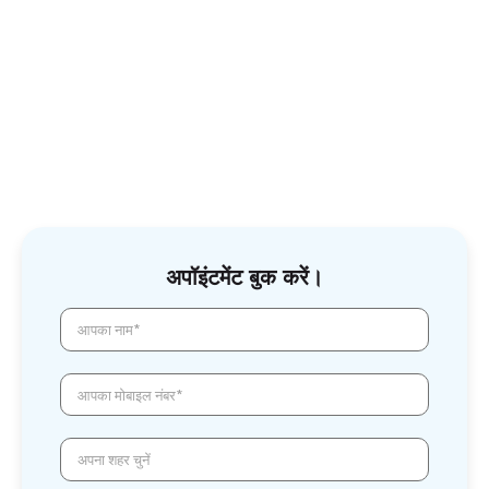
अपॉइंटमेंट बुक करें।
आपका नाम*
आपका मोबाइल नंबर*
अपना शहर चुनें