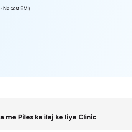
हीं - No cost EMI)
tna me Piles ka ilaj ke liye Clinic