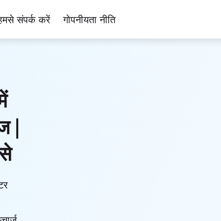
हमसे संपर्क करें
गोपनीयता नीति
ें
ज |
से
टर
्चार्ज