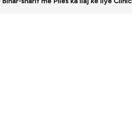
िक – Bihar-sharif me Piles ka ilaj ke liye Clinic