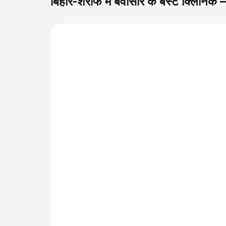
बिहार-शेरीफ में बवासीर के बेस्ट क्लिन