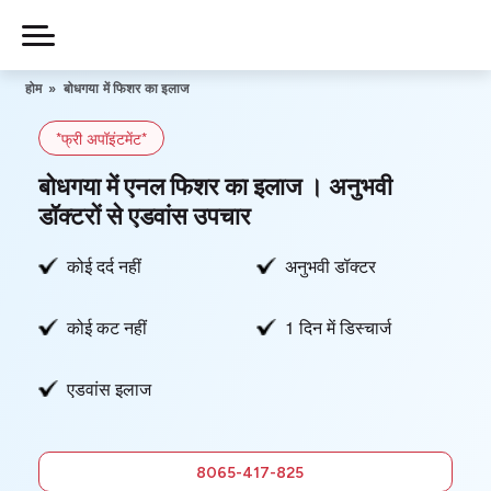
Skip
to
Piles
Ka
content
होम
»
बोधगया में फिशर का इलाज
Ilaj
*फ्री अपॉइंटमेंट*
हमारे बारे में
बोधगया में एनल फिशर का इलाज । अनुभवी
डॉक्टरों से एडवांस उपचार
कोई दर्द नहीं
अनुभवी डॉक्टर
हमसे संपर्क करें
कोई कट नहीं
1 दिन में डिस्चार्ज
गोपनीयता नीति
एडवांस इलाज
8065-
417-825
फ्री में
8065-417-825
सलाह लें