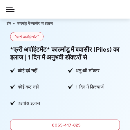
Skip
to
Piles
Ka
content
होम
»
काठमांडू में बवासीर का इलाज
Ilaj
*फ्री अपॉइंटमेंट*
हमारे बारे में
*फ्री अपॉइंटमेंट* काठमांडू में बवासीर (Piles) का
इलाज | 1 दिन में अनुभवी डॉक्टरों से
कोई दर्द नहीं
अनुभवी डॉक्टर
हमसे संपर्क करें
कोई कट नहीं
1 दिन में डिस्चार्ज
गोपनीयता नीति
एडवांस इलाज
8065-
417-825
फ्री में
8065-417-825
सलाह लें