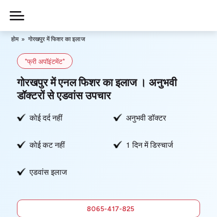
Skip
to
Piles
Ka
content
होम
»
गोरखपुर में फिशर का इलाज
Ilaj
*फ्री अपॉइंटमेंट*
हमारे बारे में
गोरखपुर में एनल फिशर का इलाज । अनुभवी
डॉक्टरों से एडवांस उपचार
कोई दर्द नहीं
अनुभवी डॉक्टर
हमसे संपर्क करें
कोई कट नहीं
1 दिन में डिस्चार्ज
गोपनीयता नीति
एडवांस इलाज
8065-
417-825
फ्री में
8065-417-825
सलाह लें