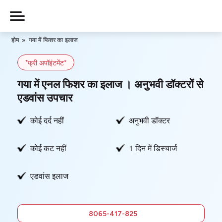
Skip
to
Piles
Ka
content
होम
»
गया में फिशर का इलाज
Ilaj
*फ्री अपॉइंटमेंट*
हमारे बारे में
गया में एनल फिशर का इलाज । अनुभवी डॉक्टरों से
एडवांस उपचार
कोई दर्द नहीं
अनुभवी डॉक्टर
हमसे संपर्क करें
कोई कट नहीं
1 दिन में डिस्चार्ज
गोपनीयता नीति
एडवांस इलाज
8065-
417-825
फ्री में
8065-417-825
सलाह लें