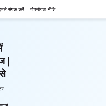
हमसे संपर्क करें
गोपनीयता नीति
ं
ज |
से
टर
्चार्ज