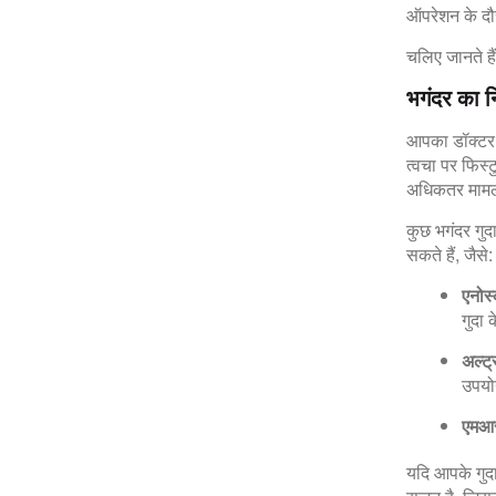
ऑपरेशन के दौरा
चलिए जानते ह
भगंदर का न
आपका डॉक्‍टर 
त्‍वचा पर फिस्
अधिकतर मामलों 
कुछ भगंदर गुद
सकते हैं, जैसे:
एनोस्
गुदा 
अल्ट्
उपयो
एमआ
यदि आपके गुदा