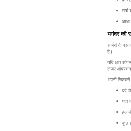
खर्च
आधा घ
भगंदर की स
सर्जरी के प्र
है।
यदि आप ओपन सर
लेजर ऑपरेशन क
अपनी रिकवरी क
दर्द 
घाव क
हल्क
कुछ ह