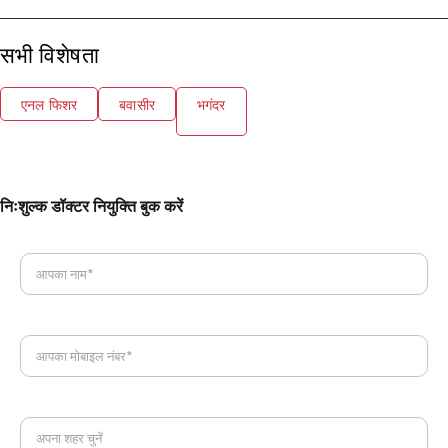
सभी विशेषता
एनल फिशर
बवासीर
भगंदर
निःशुल्क डॉक्टर नियुक्ति बुक करें
आपका नाम*
आपका मोबाइल नंबर*
अपना शहर चुनें